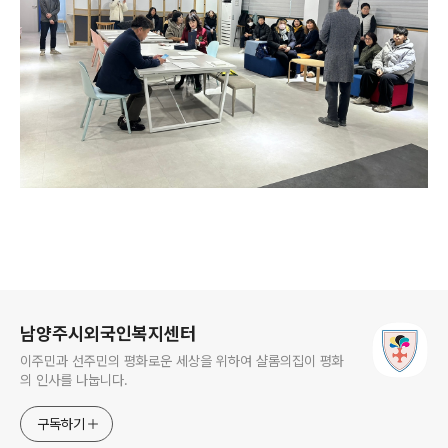
로그 정보
남양주시외국인복지센터
이주민과 선주민의 평화로운 세상을 위하여 샬롬의집이 평화
의 인사를 나눕니다.
구독하기