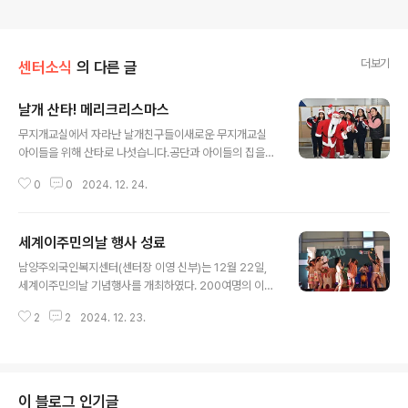
더보기
센터소식
의 다른 글
날개 산타! 메리크리스마스
글 내용
무지개교실에서 자라난 날개친구들이새로운 무지개교실
아이들을 위해 산타로 나섯습니다.공단과 아이들의 집을
돌며 어릴 적 추억도 되살리고각자의 나라도 돌아간 친구
0
0
2024. 12. 24.
들에 대한 그리움도 이야기 하였습니다.선물을 나눠주고
캐롤도 불러주면서 함께한 소중한 시간이었습니다.우리 아
이들이 행복하게 서로에게 의지하며 건강하게 자라나길 기
세계이주민의날 행사 성료
원합니다.
글 내용
남양주외국인복지센터(센터장 이영 신부)는 12월 22일,
세계이주민의날 기념행사를 개최하였다. 200여명의 이주
민과 선주민이 함께한 세계이주민의 날은 1990년 12월 1
2
2
2024. 12. 23.
8일 유엔 총회에서 "모든 이주노동자 및 그 가족의 권리에
관한 국제협약”(이주노동자권리협약)이 채택되고 10년이
되는 2000년 12월 유엔 총회에서는 협약을 확산시키고
전 세계적으로 이주노동자의 권리를 보장하기 위해 지정한
날이다.이날 행사에는 주광덕 남양주시장을 대신하여 최재
이 블로그 인기글