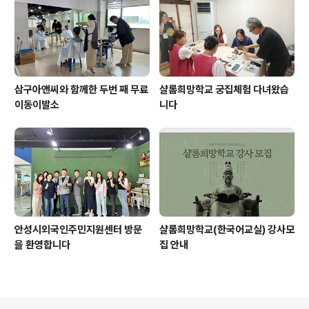
삼구아앤씨와 함께한 두번 째 무료
샬롬희망학교 궁집체험 다녀왔습
이동이발소
니다
안성시외국인주민지원센터 방문
샬롬희망학교(한국어교실) 강사모
을 환영합니다
집 안내