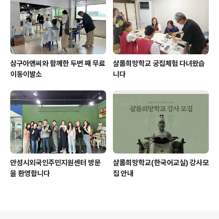
삼구아앤씨와 함께한 두번 째 무료
샬롬희망학교 궁집체험 다녀왔습
이동이발소
니다
안성시외국인주민지원센터 방문
샬롬희망학교(한국어교실) 강사모
을 환영합니다
집 안내