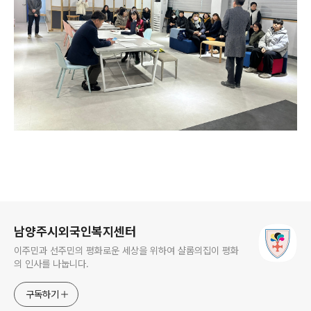
로그 정보
남양주시외국인복지센터
이주민과 선주민의 평화로운 세상을 위하여 샬롬의집이 평화
의 인사를 나눕니다.
구독하기