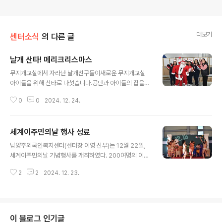
더보기
센터소식
의 다른 글
날개 산타! 메리크리스마스
글 내용
무지개교실에서 자라난 날개친구들이새로운 무지개교실
아이들을 위해 산타로 나섯습니다.공단과 아이들의 집을
돌며 어릴 적 추억도 되살리고각자의 나라도 돌아간 친구
0
0
2024. 12. 24.
들에 대한 그리움도 이야기 하였습니다.선물을 나눠주고
캐롤도 불러주면서 함께한 소중한 시간이었습니다.우리 아
이들이 행복하게 서로에게 의지하며 건강하게 자라나길 기
세계이주민의날 행사 성료
원합니다.
글 내용
남양주외국인복지센터(센터장 이영 신부)는 12월 22일,
세계이주민의날 기념행사를 개최하였다. 200여명의 이주
민과 선주민이 함께한 세계이주민의 날은 1990년 12월 1
2
2
2024. 12. 23.
8일 유엔 총회에서 "모든 이주노동자 및 그 가족의 권리에
관한 국제협약”(이주노동자권리협약)이 채택되고 10년이
되는 2000년 12월 유엔 총회에서는 협약을 확산시키고
전 세계적으로 이주노동자의 권리를 보장하기 위해 지정한
날이다.이날 행사에는 주광덕 남양주시장을 대신하여 최재
이 블로그 인기글