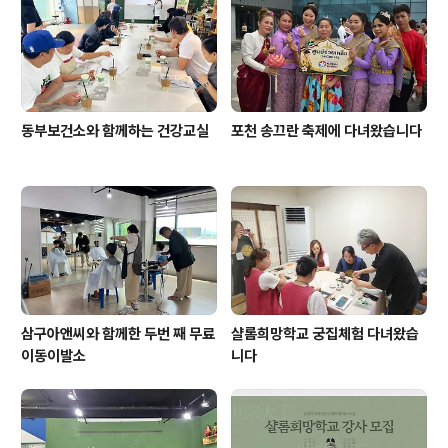
동부보건소와 함께하는 건강교실
포천 송끄란 축제에 다녀왔습니다
삼구아앤씨와 함께한 두번 째 무료
샬롬희망학교 궁집체험 다녀왔습
이동이발소
니다