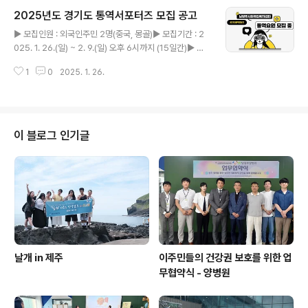
어능력 (①~③ 중 하나에 해당하면 됨)① 한국어능력시
2025년도 경기도 통역서포터즈 모집 공고
험 4급 또는 법무부 사회통합프로그램 4단계 이수자② 한
글 내용
국어능력시험 3급(사회통합프로그램 3단계) 보유자이거
▶ 모집인원 : 외국인주민 2명(중국, 몽골)▶ 모집기간 : 2
나 외국인주민 관련 기관 경력이 2년 이상인 자③ 그밖
025. 1. 26.(일) ~ 2. 9.(일) 오후 6시까지 (15일간)▶ 활
에 남양주시외국인복지센터에서 한국어 소통 및 통역서비
동기간 : 2025. 2. 17. ~ 2025. 12. 31.▶ 자격요건 ※ 1),
스가 충분히 가능하다고 인정이 되는 자- 국내활동이력(경
1
0
2025. 1. 26.
2) 를 모두 충족해야 함1) 합법적인 한국 체류기간 2년 이
력)과 한국어 구사능력▶ 접수 방법❍ 이메일 및 우편..
상 결혼이민자, 영주권자, 귀화자 등 (경기도 거주)2) 한국
어능력 (①~③ 중 하나에 해당하면 됨)① 한국어능력시
험 4급 또는 법무부 사회통합프로그램 4단계 이수자② 한
국어능력시험 3급(사회통합프로그램 3단계) 보유자이거
이 블로그 인기글
나 외국인주민 관련 기관 경력이 2년 이상인 자③ 그밖
에 남양주시외국인복지센터에서 한국어 소통 및 통역서비
스가 충분히 가능하다고 인정이 되는 자- 국내활동이력(경
력)과 한국어 구사능력▶ 접수 방법❍ 이메일 ..
날개 in 제주
이주민들의 건강권 보호를 위한 업
무협약식 - 양병원