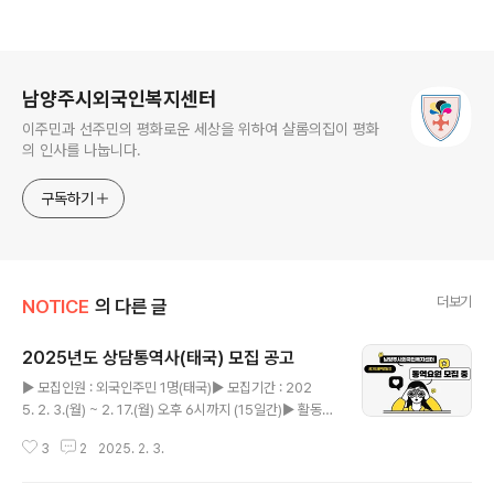
로그 정보
남양주시외국인복지센터
이주민과 선주민의 평화로운 세상을 위하여 샬롬의집이 평화
의 인사를 나눕니다.
구독하기
더보기
NOTICE
의 다른 글
2025년도 상담통역사(태국) 모집 공고
글 내용
▶ 모집인원 : 외국인주민 1명(태국)▶ 모집기간 : 202
5. 2. 3.(월) ~ 2. 17.(월) 오후 6시까지 (15일간)▶ 활동기
간 : 2025. 2. 24. ~ 2025. 12. 31.▶ 자격요건 ※ 1),
3
2
2025. 2. 3.
2) 를 모두 충족해야 함1) 합법적인 한국 체류기간 2년 이
상 결혼이민자, 영주권자, 귀화자 등 (경기도 거주)2) 한국