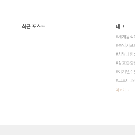
최근 포스트
태그
세계음식
통역서포
차별과혐
상호존중
이겨낼수
코로나1
더보기