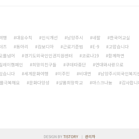
여행
대응수칙
인식개선
남양주시
네팔
한국어교실
터즈
동아리
캄보디아
근로기준법
E-9
고맙습니다
오를넘어
경기도외국인인권지원센터
코로나19
함께하면
릴레이캠페인
희망의친구들
쿠데타중단
연대와사랑으로
있습니다
세계문화여행
이주민
비대면
남양주시외국인복지
9를극복해요
문화다양성
샬롬희망학교
마스크나눔
감사합니
DESIGN BY
TISTORY
관리자