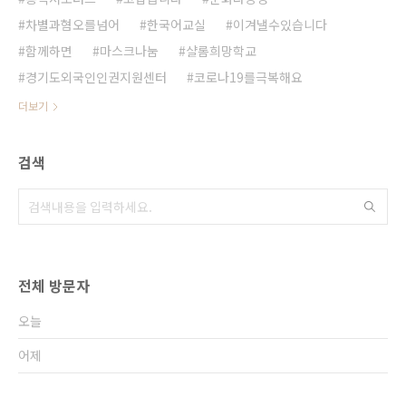
차별과혐오를넘어
한국어교실
이겨낼수있습니다
함께하면
마스크나눔
샬롬희망학교
경기도외국인인권지원센터
코로나19를극복해요
더보기
검색
전체 방문자
오늘
어제