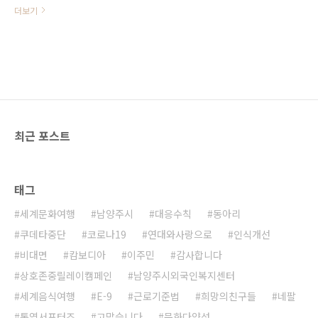
동옹호대표기관’으로 1950년 6.25
더보기
전쟁 고아 구호사업을 시작으로 현재
에 이르기까지 국내외 아동복지사업,
애드보커시, 모금사업, 연구 사업 등
폭넓게 진행하며 연간 국내외 아동
100만 명에게 직.간접적으로 도움을
주고 있는 글로벌 아동복지 대표기관
입니다. ○ 센터는 최근 3년 동안 초
록우산재단 경기북부지역본부(본부
최근 포스트
장 이영균)와 함께 이주아동 의료비
지원, 이주노동자자녀 보육사업 무지
개교실 운영지원(프로그램, 교구 등),
코로나19로 인해 생계에 어려움이
태그
있는 외국인주민아동 가정의 긴급생
계비 지원 등 다방면에서 함께 어려
세계문화여행
남양주시
대응수칙
동아리
운 이웃들을 위해 힘써왔습니다. ○
위와 같은 활동을 기반으로 초록우산
쿠데타중단
코로나19
연대와사랑으로
인식개선
어린이재단 경기북부지역본부와 남
비대면
캄보디아
이주민
감사합니다
양주시외국인복지센..
상호존중릴레이캠페인
남양주시외국인복지센터
세계음식여행
E-9
근로기준법
희망의친구들
네팔
통역서포터즈
고맙습니다
문화다양성