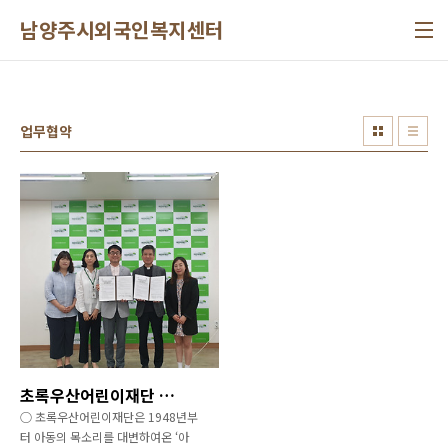
본문 바로가기
남양주시외국인복지센터
업무협약
초록우산어린이재단 경기지역본부와 업무협약 체결
○ 초록우산어린이재단은 1948년부
터 아동의 목소리를 대변하여온 ‘아