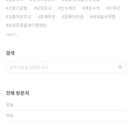
근로기준법
남양주시
인식개선
대응수칙
이주민
샬롬희망학교
함께하면
문화다양성
세계음식여행
상호존중릴레이캠페인
더보기
검색
전체 방문자
오늘
어제