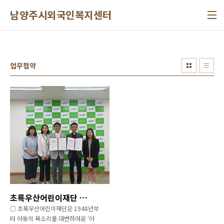
본문 바로가기
남양주시외국인복지센터
업무협약
초록우산어린이재단 경기지역본부와 업무협약 체결
○ 초록우산어린이재단은 1948년부
터 아동의 목소리를 대변하여온 ‘아