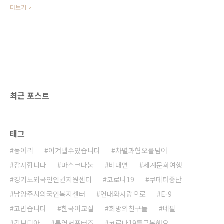
동옹호대표기관’으로 1950년 6.25
더보기
전쟁 고아 구호사업을 시작으로 현재
에 이르기까지 국내외 아동복지사업,
애드보커시, 모금사업, 연구 사업 등
폭넓게 진행하며 연간 국내외 아동
100만 명에게 직.간접적으로 도움을
주고 있는 글로벌 아동복지 대표기관
입니다. ○ 센터는 최근 3년 동안 초
록우산재단 경기북부지역본부(본부
최근 포스트
장 이영균)와 함께 이주아동 의료비
지원, 이주노동자자녀 보육사업 무지
개교실 운영지원(프로그램, 교구 등),
코로나19로 인해 생계에 어려움이
태그
있는 외국인주민아동 가정의 긴급생
계비 지원 등 다방면에서 함께 어려
동아리
이겨낼수있습니다
차별과혐오를넘어
운 이웃들을 위해 힘써왔습니다. ○
위와 같은 활동을 기반으로 초록우산
감사합니다
마스크나눔
비대면
세계문화여행
어린이재단 경기북부지역본부와 남
경기도외국인인권지원센터
코로나19
쿠데타중단
양주시외국인복지센..
남양주시외국인복지센터
연대와사랑으로
E-9
고맙습니다
한국어교실
희망의친구들
네팔
캄보디아
통역서포터즈
코로나19를극복해요