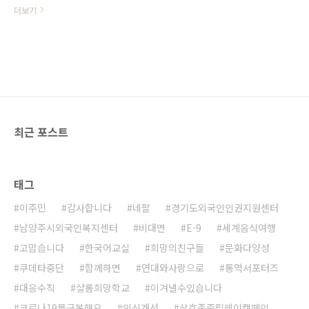
의를 위해 애쓰고 있는 미얀마와 연
더보기
대합니다! [캠페인참여 링크 안내]
campaigns.kr/campaigns/304/pickets
최근 포스트
태그
이주민
감사합니다
네팔
경기도외국인인권지원센터
남양주시외국인복지센터
비대면
E-9
세계음식여행
고맙습니다
한국어교실
희망의친구들
문화다양성
쿠데타중단
함께하면
연대와사랑으로
통역서포터즈
대응수칙
샬롬희망학교
이겨낼수있습니다
코로나19를극복해요
인식개선
상호존중릴레이캠페인