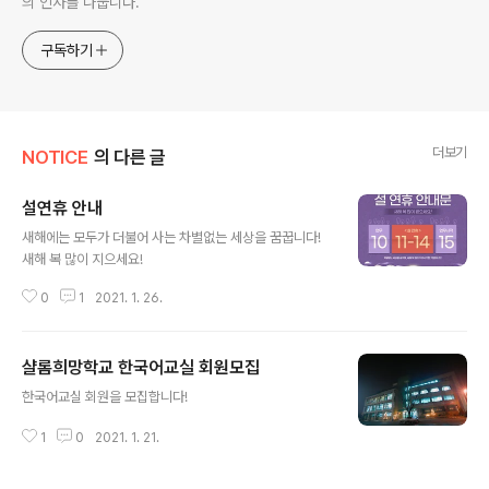
의 인사를 나눕니다.
구독하기
더보기
NOTICE
의 다른 글
설연휴 안내
글 내용
새해에는 모두가 더불어 사는 차별없는 세상을 꿈꿉니다!
새해 복 많이 지으세요!
0
1
2021. 1. 26.
샬롬희망학교 한국어교실 회원모집
글 내용
한국어교실 회원을 모집합니다!
1
0
2021. 1. 21.