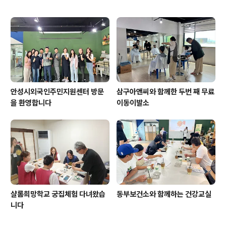
안성시외국인주민지원센터 방문
삼구아앤씨와 함께한 두번 째 무료
을 환영합니다
이동이발소
샬롬희망학교 궁집체험 다녀왔습
동부보건소와 함께하는 건강교실
니다