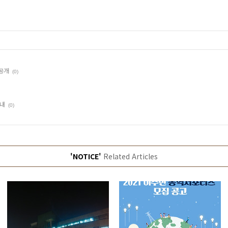
공개
(0)
안내
(0)
'NOTICE'
Related Articles