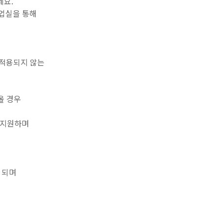
세요.
업실을 통해
 적용되
지 않는
올 경
우
 지원
하며
 되며