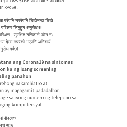
 хүсье.
खा परेपनि नपरेपनि छिटोभन्दा छिटो
परिक्षण लिनुहुन अनुरोध!!!
परिक्षण
, सुरक्षित तरिकाले फोन नः
लक्षण देखा नपरेको भएपनि अनिवार्य
नुरोध गर्दछौं ।
ntana ang Corona19 na sintomas
on ka ng isang screening
aling panahon
arehong nakarehistro at
han ay magagamit padadalhan
sage sa iyong numero ng telepono sa
agiging kompidensyal
না
থাকলেও
বলা
হচ্ছে।