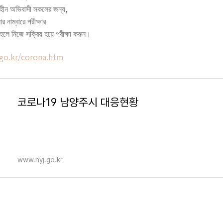
হীন
অভিবাসী
সকলের
জন্য
,
ার
নাম্বারে
পরীক্ষার
হলে
নিজে
সক্রিয়
হয়ে
পরীক্ষা
করুন।
go.kr/corona.htm
코로나19 남양주시 대응현황
www.nyj.go.kr