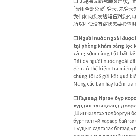
❐ 无论有无新冠肺炎症状，
[费用全部免费]
登录, 未登
我们将向您发送短信到您的电
所以即使没有症状需要检查
❐
Người nước ngoài được 
tại phòng khám sàng lọc 
càng sớm càng tốt bất kể 
Tất cả người nước ngoài đă
đều có thể kiểm tra miễn ph
chúng tôi sẽ gửi kết quả ki
Mong các bạn hãy kiểm tra 
❐
Гадаад Иргэн бүр кор
хурдан хугацаанд доорх
[Шинжилгээ төлбөргүй бо
бүртгэлгүй хараар байгаа
нууцыг хадгалах бөгаад 
явуулах тул өвчний илрэл