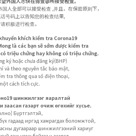
希望外国人尽快在筛查诊所接受检查。
录外国人全部可以
接受检查 ,并且，在保密原则下，
话号码上以告知您的检查结果,
时请积极进行检查。
khuyến khích kiểm tra Corona19
Mong là các bạn sẽ sớm được kiểm tra
có triệu chứng hay không có triệu chứng.
ng ký hoặc chưa đăng ký(BHP)
í và theo nguyên tắc bảo mật,
ểm tra thông qua số điện thoại,
một cách tích cực.
оно19 шинжилгээг яаралтай
и заасан газарт очиж өгөхийг хүсье.
лно] Бүртгэлтэй,
 бүх гадаад иргэд хамрагдах боломжтой,
утасны дугаараар шинжилгээний хариуг
гүй гэж үзэж байгаа ч заавал