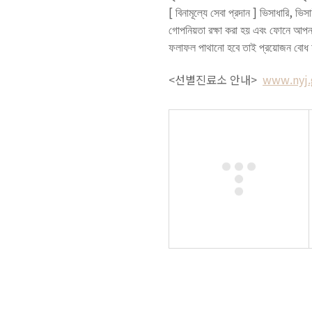
[
বিনামূল্যে
সেবা
প্রদান
]
ভিসাধারি
,
ভিসা
গোপনিয়তা
রক্ষা
করা
হয়
এবং
ফোনে
আপন
ফলাফল
পাথানো
হবে
তাই
প্রয়োজন
বোধ
<선별진료소 안내>
www.nyj.