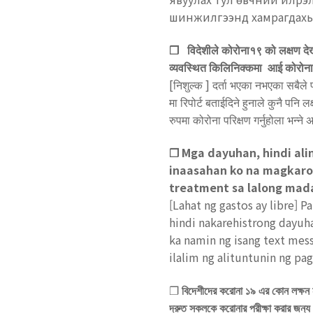
шинжилгээнд хамрагдахыг
❐
विदेशीले कोरोना१९ को लक्षण दे
व्यवस्थित किलिनिक्कमा
आई कोरोना 
[निशुल्क ]
दर्ता भएका नभएका सबैले 
मा रिपोर्ट बताईदिने हुनाले कुनै पनि 
रुपमा कोरोना परिक्षण गर्नुहोला भन्ने अ
❐ Mga dayuhan, hindi ali
inaasahan ko na magkaro
treatment sa lalong mad
[Lahat ng gastos ay libre] P
hindi nakarehistrong dayu
ka namin ng isang text mes
ilalim ng alituntunin ng p
❐
বিদেশীদের
করোনা
১৯
এর
কোন
লক্ষন
দ্রুত
সকলকে
করোনার
পরীক্ষা
করার
জন্য