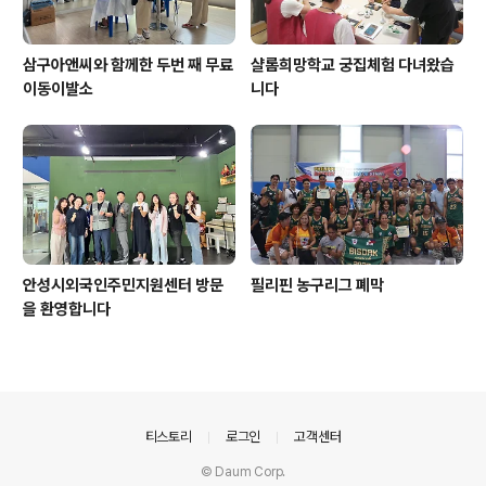
삼구아앤씨와 함께한 두번 째 무료
샬롬희망학교 궁집체험 다녀왔습
이동이발소
니다
안성시외국인주민지원센터 방문
필리핀 농구리그 폐막
을 환영합니다
의안내
티스토리
로그인
고객센터
© Daum Corp.