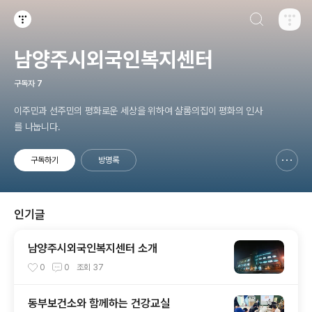
검색하기
티스토리
남양주시외국인복지센터
구독자
7
이주민과 선주민의 평화로운 세상을 위하여 샬롬의집이 평화의 인사
를 나눕니다.
구독하기
방명록
신고하기 레이어
열기
인기글
남양주시외국인복지센터 소개
0
0
조회
37
동부보건소와 함께하는 건강교실