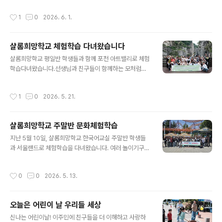
상식을 바로잡고 건강한 치아관리를 위한 방법을배웠습니
작성시간
1
0
2026. 6. 1.
다. 준비단계부터 여러가지 돌발상황을 점검하고 꼼꼼하게
자료를 준비하고눈높이에 맞는 강의까지 함께해주신 남양
주동부보건소 관계자 여러분께감사의 인사를 전합니다. 앞
샬롬희망학교 체험학습 다녀왔습니다
으로도 지속적인 협력을 이어갈 수 있기를 희망합니다.
글 내용
샬롬희망학교 평일반 학생들과 함께 포천 아트밸리로 체험
학습다녀왔습니다.선생님과 친구들이 함께하는 모처럼의
나들이였습니다.공부를 잘하려면 쉼이 필요하지요! 체험학
습은 그런 쉼의 과정 중 하나입니다.오늘 하루만큼은 공부
작성시간
1
0
2026. 5. 21.
에 대한 부담, 일에 대한 부담, 가정에 대한 부담을모두 내
려놓고 서로 서로 더 친해지고 선생님과의 관계도 더 깊게
하는시간이 되었기를 기원합니다.
샬롬희망학교 주말반 문화체험학습
글 내용
지난 5월 10일, 샬롬희망학교 한국어교실 주말반 학생들
과 서울랜드로 체험학습을 다녀왔습니다. 여러 놀이기구를
체험하며 일상 속 스트레스를 해소하고, 함께 공부하는 친
구들 및 강사 선생님과 맛있는 음식을 나누며 즐거운 시간
작성시간
0
0
2026. 5. 13.
을 보냈습니다. 평일에는 열심히 일하고 주말에는 한국어
공부에 참여하느라 쌓였던 피로를 이번 체험학습을 통해
한 번에 해소할 수 있었습니다. 이번 활동이 학생들에게 잠
오늘은 어린이 날 우리들 세상
시나마 쉼과 힐링의 시간이 되었기를 바라며, 또 하나의 추
글 내용
억을 쌓는 시간이 되었기를 바래봅니다.
신나는 어린이날! 이주민에 친구들을 더 이해하고 사랑하