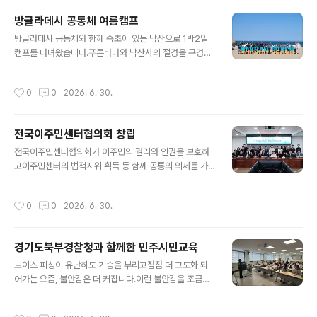
않지만 이렇게 함께 동행하는 이들이 있으니한 걸음씩 나
방글라데시 공동체 여름캠프
아갈 수 있다고 생각합니다. 어렵고 험한 길! 서로 어깨동무
글 내용
방글라데시 공동체와 함께 속초에 있는 낙산으로 1박2일
하며잘 헤쳐나갈 수 있기를 기대합니다. 귀한 걸음 감사드
캠프를 다녀왔습니다.푸른바다와 낙산사의 절경을 구경하
립니다!
며 그동안 쉽지않은 이주생황의 피곤함을달래는 시간을 가
졌습니다. 바다를 보고싶다는 것은 그만큼 삶의 지쳤다는
작성시간
0
0
2026. 6. 30.
뜻이라고하는데 언어도 문화도 다른 이주생활이 결코 쉽지
는 않겠지요! 우리는 상상조차할 수 없는 어려움 속에서도
꿋꿋이 자신의 삶을 지켜가는 힘은 아마도가족을 향한 책
전국이주민센터협의회 창립
임과 사랑 때문일 것입니다. 모처럼의 여행이그 간 지치고
글 내용
힘든 시간을 잠시 털어내고 새로운 에너지로 충전되었기를
전국이주민센터협의회가 이주민의 권리와 인권을 보호하
희망해봅니다.
고이주민센터의 법적지위 획득 등 함께 공통의 의제를 가
지고 연대할 수 있는 전국단위의협의회가 창립하게 되었습
니다. 남양주시외국인복지센터도 일원을 활동하며이주민
작성시간
0
0
2026. 6. 30.
들의 실질적인 지원을 위한 연대의 장에 함께하였습니다.
협의회가 앞으로 이주민의 권익보호는 물론 선주민과의 통
합을 위한활동으로 성장해나가길 기원합니다.
경기도북부경찰청과 함께한 민주시민교육
글 내용
보이스 피싱이 유난히도 기승을 부리고점점 더 고도화 되
어가는 요즘, 불안감은 더 커집니다.이런 불안감을 조금이
나마 해소하고 보이스피싱에 현혹되지 않도록피해가 발생
하기 쉬운 범죄를 중심으로 교육을 진행하였습니다.현장에
작성시간