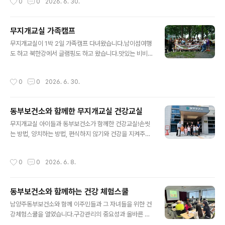
0
0
2026. 6. 30.
서 사건을 직접 담당하는 경기북부경찰청과의 협력을 통해
직접적인 범죄 사례를 학생들에게 함께 공유함으로써 학생
들이 더 경각심을 가질 수 있는 기회가 되었습니다.함께 해
무지개교실 가족캠프
주신 경기북부경찰청 관계자 여러분께 감사드립니다.
글 내용
무지개교실이 1박 2일 가족캠프 다녀왔습니다.남이섬여행
도 하고 북한강에서 글램핑도 하고 왔습니다.맛있는 비비
큐도 먹고, 신나는 물놀이도 하였습니다.엄마, 아빠도 따로
모여 아이들 이름으로 팬던트도 만들었습니다.모처럼 나들
작성시간
0
0
2026. 6. 30.
이에 모두들 신나고 즐거운 시간이었습니다.오늘 즐거운
추억으로 모두들 건강하고 행복한 나날이 이어지길 기대합
니다.
동부보건소와 함께한 무지개교실 건강교실
글 내용
무지개교실 아이들과 동부보건소가 함께한 건강교실!손씻
는 방법, 양치하는 방법, 편식하지 않기와 건강을 지켜주는
운동까지!강의와 실습으로 지루할 틈없는 시간! 그야말로
풀서비스를 받았습니다. 우리 아이들의 건강을 위해 열심
작성시간
0
0
2026. 6. 8.
히 강의도 해주시고아이들 눈높이에 맞게 놀아도 주신 보
건소 선생님들께 감사드립니다.열심히 선생님들을 따라준
아이들도 귀엽고 대견합니다.동네에 보건소가 있어 우리
동부보건소와 함께하는 건강 체험스쿨
아이들은 든든합니다.아이들을 대하는 선생님의 눈에서 하
글 내용
트가 뚝뚝 떨어집니다.아이들은 사랑을 먹고 자랍니다.오
남양주동부보건소와 함께 이주민들과 그 자녀들을 위한 건
늘 이렇게 건강한 자리에 초대해주신 동부보건소 선생님들
강체험스쿨을 열었습니다.구강관리의 중요성과 올바른 구
께무한 하트를 날려드립니다. 고맙습니다. ^^
강관리에 대하여 함께 알아보고질의 응답을 통해 잘못된