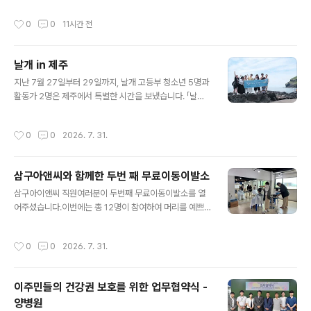
🏀메디컬 파이브, 시즌 MVP, 파이널 MVP 그리고 최고의
작성시간
0
0
11시간 전
스포츠맨십을 보여준 선수들에게 축하를 전합니다!비록 모
든 선수가 우승을 차지하지는 못했지만, 모두 성공적이고
역사적인 리그의 일원이었습니다. 농구라는 경기에 시간과
날개 in 제주
헌신, 그리고 열정을 쏟아주신 모든 분들께 감사드립니다.
글 내용
또한, 리그 운영을 위해 시간과 노력, 그리고 협조를 아끼지
지난 7월 27일부터 29일까지, 날개 고등부 청소년 5명과
않으신 리그 위원회에도 깊은 감사를 드립니다! 내년에 다
활동가 2명은 제주에서 특별한 시간을 보냈습니다. 「날개
시 만나요. 감사합니다.
시즌3 성장캠프」라는 이름으로 진행된 이번 여정은 단순한
여행이 아니라, 자신을 돌아보고 미래를 향한 새로운 다짐
작성시간
0
0
2026. 7. 31.
을 만들어 가는 성장의 시간이었습니다.날개 친구들은 보
육실 시절부터 함께해 온 활동가들과 제주 곳곳을 돌아다
니면서지난 지난 시간을 돌아보고, 현재의 자신을 마주하
삼구아앤씨와 함께한 두번 째 무료이동이발소
며, 앞으로의 꿈을 생각해보는 시간을 가졌습니다. 이번 성
글 내용
장캠프는 청소년들에게 단순히 제주를 여행한 시간이 아닙
삼구아이앤씨 직원여러분이 두번째 무료이동이발소를 열
니다. 자신의 삶을 객관적으로 바라보고, 꿈을 향한 새로운
어주셨습니다.이번에는 총 12명이 참여하여 머리를 예쁘
각오를 다지며, 마음의 쉼과 회복을 경험한 의미 있는 여정
게 다듬었습니다. ^^매번 시간을 내어주는 것이 결코 쉬운
이었습니다.비자를 받기 전 까지는 꿈조차 꿀 수 없었던 제
일을 아니지요!그럼에도 불구하고 귀한 휴일도 반납하며
작성시간
0
0
2026. 7. 31.
주여행...이 짧은 여행은 지난 18년..
이주민을 위해 기꺼이 자신의 재능과 시간을 내어주신삼구
아이앤씨 직원여러분께 이 자리를 빌어 다시 한 번 감사인
사를 드립니다.
이주민들의 건강권 보호를 위한 업무협약식 -
양병원
글 내용