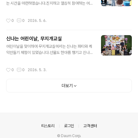
는 시간을 마련하였습니다.진지하고 열심히 참여하는 어린
이와 어른이들이 이주민을 진정한 친구, 이웃으로 받아들
이고더불어 살아가는 공동체의 희망을 보게 됩니다.행복하
작성시간
0
0
2026. 5. 6.
고 건강하게 자라나서 따뜻한 공동체의 주인공이 될 우리
아이들이오늘 만이 아니라 365일 매일 매일 신나고 행복
한 세상이 되길남양주시외국인복지센터가 응원합니다.
신나는 어린이날, 무지개교실
글 내용
어린이날을 맞이하여 무지개교실에서는 신나는 파티와 케
익만들기 체험이 있었습니다.선물도 한아름 챙기고 신나게
춤도 추도 맛있는 간식도 먹고 덩달아 어른들도 신나는 하
루였습니다.생각해보면 누구나 어린이 시절이 있었는데 그
작성시간
0
0
2026. 5. 3.
때는 어찌 지냈는지 기억이 가물가물합니다.우리 아이들은
이 날의 기억이 잊혀지지 않도록 제대로 준비했지만... 과연
기억해줄지는 잘 모르겠습니다.하지만 괜찮습니다. 오늘
더보기
하루 모두가 신나면 최고이지요 ^^어른이의 날도 만들어지
면 좋겠습니다.
의안내
티스토리
로그인
고객센터
© Daum Corp.