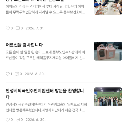
글 내용
아이들의 건강은 먹거리에서 부터 시작됩니다. 우리 아이
들이 무럭무럭건강하게 자라날 수 있도록 동부보건소에서
부모님들에게 건강교육을 진행하여 주셨습니다.편식하지
않고 골고루 음식을 먹을 수 있도록 하는 방법과아이들에
작성시간
0
0
2026. 7. 31.
게 반드시 필요한 영양소가 무엇인지 등 등부모님들이 아
이들에게 더 각별히 신경 쓸 수 있도록 하였습니다.아이의
건강은 부모님이 챙겨야죠! 이 날 프로그램을 준비해주신
어르신들 감사합니다
동부보건소 직원여러분께감사 인사를 드립니다.
글 내용
오른 손이 한 일을 왼 손이 모르게!동부노인복지관에서 어
르신들이 직접 구우신 케익을무지개교실 아이들에게 선물
로 들고오셨습니다.근데 사무실도 들르시지 않고 몰래 전
달하시고는후다닥 사라지셨습니다. 그래서 사진 한장 남기
작성시간
1
0
2026. 6. 30.
지 못하고이렇게 케익사진만 덩그라니 찍어 공유합니다.우
리 아이들은 이렇게 지역의 많은 분들의 사랑으로 자라나
고 있습니다.그래서 인지 우리 아이들의 얼굴은 항상 웃음
안성시외국인주민지원센터 방문을 환영합니
꽃이 활짝 피어납니다.사랑 받은 아이들은 그 사랑이 얼굴
다
로 나타납니다.우리 아이들의 맑고 밝은 모습은 바로 여러
글 내용
분 덕분입니다.이렇게 함께 해주시는 여러분께 감사드립니
안성시외국인주민지원센터가 직원워크숍의 일환으로 저희
다.
센터를 방문해주셨습니다.지방자치단체가 세운 전국 최초
의 외국인복지센터인 남양주시의 사례를 공유하고같은 경
작성시간
0
0
2026. 6. 30.
기도 권에서 서로 협력하기 위한 노력의 일환으로 귀한 발
걸음을 해주셨습니다.이주민과 함께하는 길이 결코 쉽지는