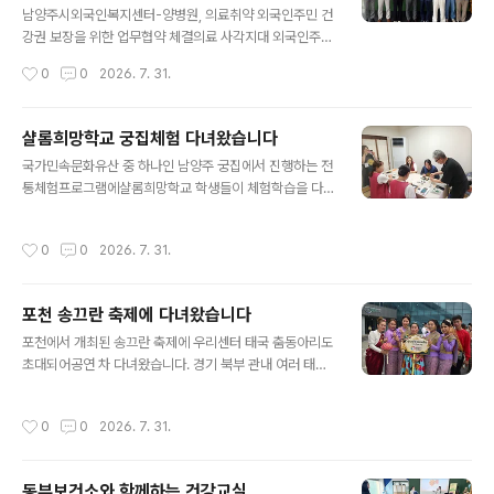
남양주시외국인복지센터-양병원, 의료취약 외국인주민 건
강권 보장을 위한 업무협약 체결의료 사각지대 외국인주민
대상 의료지원 및 건강증진 협력체계 구축남양주시외국인
작성시간
0
0
2026. 7. 31.
복지센터(센터장 이영)와 양병원(대표 이영찬)은 2026년
7월 22일 오후 1시 30분 남양주시외국인복지센터 1층 공
감에서 의료취약 외국인주민의 건강권 보장과 의료접근성
샬롬희망학교 궁집체험 다녀왔습니다
향상을 위한 업무협약(MOU)을 체결했다.이번 협약은 건
글 내용
국가민속문화유산 중 하나인 남양주 궁집에서 진행하는 전
강보험 미가입자와 미등록체류자를 포함한 의료취약 외국
통체험프로그램에샬롬희망학교 학생들이 체험학습을 다녀
인주민들이 보다 안정적으로 의료서비스를 이용할 수 있도
왔습니다. 궁집의 초대로 진행된 프로그램으로이주민들이
록 지원하고, 지역사회 의료복지 증진을 위한 협력체계를
한국문화에 좀 더 친근하게 다가서는 기회가 되었습니다.
구축하기 위해 마련됐다.협약에 따라 남양주시외국인복지
작성시간
0
0
2026. 7. 31.
궁집은 영조의 12옹주 중 막내딸 화길옹주가 시집가면서
센터는 의료적 예방 및 치료가 필요한 외국인주민을 양병
살았던 곳입니다.새롭게 단장한 궁집은 더 다양한 볼거리
원에 연계하고, 대상자가 건강하게 생활할 수 있도록 상담
와 체험거리가 마련되어시민들에게 더 가까운 유산으로 자
과 ..
포천 송끄란 축제에 다녀왔습니다
리잡아가고 있습니다.이번에 궁중에서 쓰던 궁중채화(인조
글 내용
꽃 만들기)체험을 하고 돌아왔습니다.무형문화재 선생님에
포천에서 개최된 송끄란 축제에 우리센터 태국 춤동아리도
게 직접 교육을 받아 더 뜻깊은 시간이었습니다.좋은 기회
초대되어공연 차 다녀왔습니다. 경기 북부 관내 여러 태국
를 마련해주신 궁집 관계자 여러분께 감사드립니다.
공동체들과 함께한 이날 행사는전통춤공연과 밴드, 미인대
회, 퍼레이드 등 다양한 행사로 치루어졌습니다.우리 센터
작성시간
0
0
2026. 7. 31.
에서는 미인대회에 참여하여 수상도 하였고 멋진 공연에환
호도 받았습니다. 모처럼 흥겨운 시간에 함께할 수 있어 행
복한 시간이었습니다.
동부보건소와 함께하는 건강교실